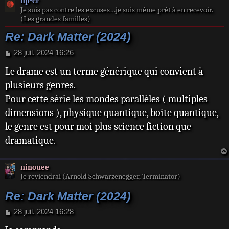
np-cr
Je suis pas contre les excuses…je suis même prêt à en recevoir.
(Les grandes familles)
Re: Dark Matter (2024)
M
28 juil. 2024 16:26
e
Le drame est un terme générique qui convient à
s
s
plusieurs genres.
a
Pour cette série les mondes parallèles ( multiples
g
e
dimensions ), physique quantique, boite quantique,
le genre est pour moi plus science fiction que
dramatique.
ninouee
Je reviendrai (Arnold Schwarzenegger, Terminator)
Re: Dark Matter (2024)
M
28 juil. 2024 16:28
e