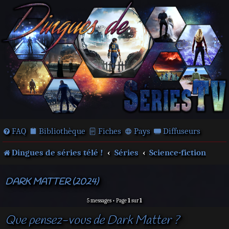
FAQ
Bibliothèque
Fiches
Pays
Diffuseurs
Dingues de séries télé !
Séries
Science-fiction
DARK MATTER (2024)
5 messages • Page
1
sur
1
Que pensez-vous de Dark Matter ?