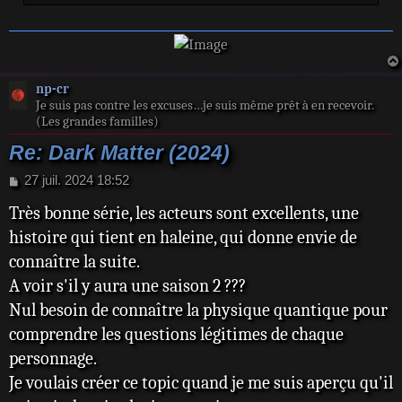
np-cr
Je suis pas contre les excuses…je suis même prêt à en recevoir.
(Les grandes familles)
Re: Dark Matter (2024)
M
27 juil. 2024 18:52
e
Très bonne série, les acteurs sont excellents, une
s
s
histoire qui tient en haleine, qui donne envie de
a
connaître la suite.
g
e
A voir s'il y aura une saison 2 ???
Nul besoin de connaître la physique quantique pour
comprendre les questions légitimes de chaque
personnage.
Je voulais créer ce topic quand je me suis aperçu qu'il