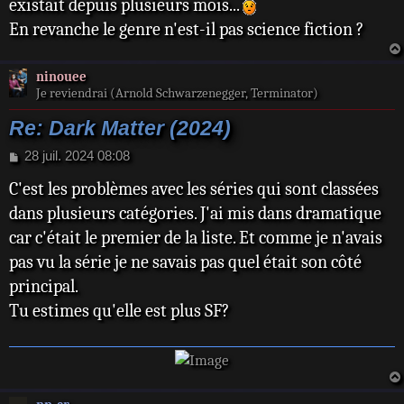
existait depuis plusieurs mois...
En revanche le genre n'est-il pas science fiction ?
ninouee
Je reviendrai (Arnold Schwarzenegger, Terminator)
Re: Dark Matter (2024)
M
28 juil. 2024 08:08
e
C'est les problèmes avec les séries qui sont classées
s
s
dans plusieurs catégories. J'ai mis dans dramatique
a
car c'était le premier de la liste. Et comme je n'avais
g
e
pas vu la série je ne savais pas quel était son côté
principal.
Tu estimes qu'elle est plus SF?