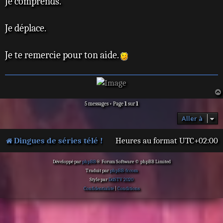
Je comprends.
s
s
a
Je déplace.
g
e
Je te remercie pour ton aide.
5 messages • Page
1
sur
1
Aller à
Dingues de séries télé !
Heures au format
UTC+02:00
Développé par
phpBB
® Forum Software © phpBB Limited
Traduit par
phpBB-fr.com
Style par
DdSTV 2020
Confidentialité
|
Conditions