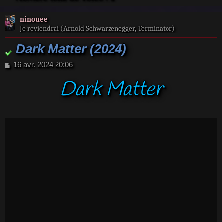
ninouee
Je reviendrai (Arnold Schwarzenegger, Terminator)
Dark Matter (2024)
M
16 avr. 2024 20:06
e
Dark Matter
s
s
a
g
e