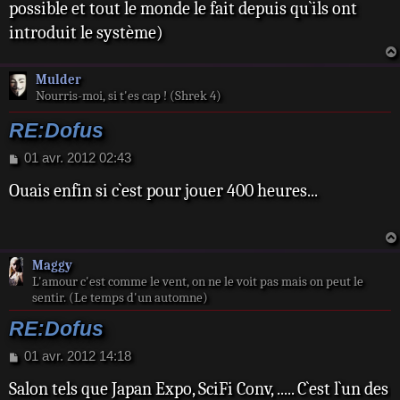
possible et tout le monde le fait depuis qu`ils ont
introduit le système)
Mulder
Nourris-moi, si t'es cap ! (Shrek 4)
RE:Dofus
M
01 avr. 2012 02:43
e
Ouais enfin si c`est pour jouer 400 heures...
s
s
a
g
e
Maggy
L'amour c'est comme le vent, on ne le voit pas mais on peut le
sentir. (Le temps d'un automne)
RE:Dofus
M
01 avr. 2012 14:18
e
Salon tels que Japan Expo, SciFi Conv, ..... C`est l`un des
s