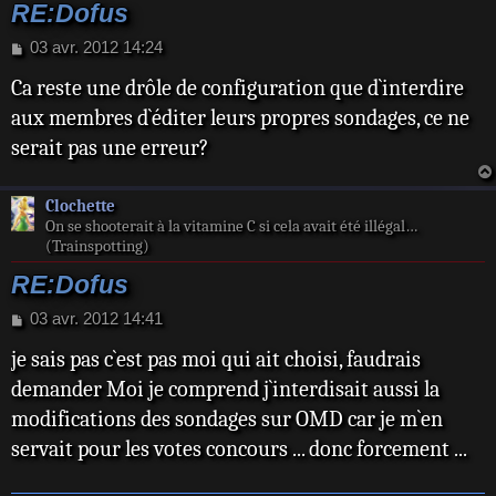
RE:Dofus
M
03 avr. 2012 14:24
e
Ca reste une drôle de configuration que d`interdire
s
s
aux membres d`éditer leurs propres sondages, ce ne
a
serait pas une erreur?
g
e
Clochette
On se shooterait à la vitamine C si cela avait été illégal…
(Trainspotting)
RE:Dofus
M
03 avr. 2012 14:41
e
je sais pas c`est pas moi qui ait choisi, faudrais
s
s
demander Moi je comprend j`interdisait aussi la
a
modifications des sondages sur OMD car je m`en
g
e
servait pour les votes concours ... donc forcement ...