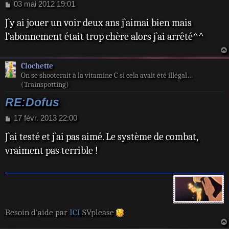
M
03 mai 2012 19:01
e
J`y ai jouer un voir deux ans j`aimai bien mais
s
s
l’abonnement était trop chère alors j`ai arrêté^^
a
g
e
Clochette
On se shooterait à la vitamine C si cela avait été illégal…
(Trainspotting)
RE:Dofus
M
17 févr. 2013 22:00
e
J`ai testé et j`ai pas aimé. Le système de combat,
s
s
vraiment pas terrible !
a
g
e
Besoin d'aide par
ICI
SVplease