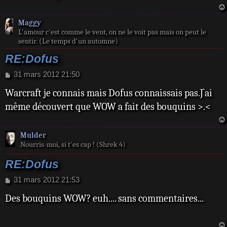
g
e
Maggy
L'amour c'est comme le vent, on ne le voit pas mais on peut le
sentir. (Le temps d'un automne)
RE:Dofus
M
31 mars 2012 21:50
e
Warcraft je connais mais Dofus connaissais pas.J`ai
s
s
même découvert que WOW a fait des bouquins >.<
a
g
e
Mulder
Nourris-moi, si t'es cap ! (Shrek 4)
RE:Dofus
M
31 mars 2012 21:53
e
Des bouquins WOW? euh.... sans commentaires...
s
s
a
g