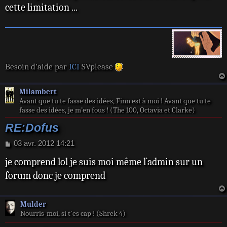
e
cette limitation ...
Besoin d'aide par
ICI
SVplease
Milambert
Avant que tu te fasse des idées, Finn est à moi ! Avant que tu te
fasse des idées, je m’en fous ! (The 100, Octavia et Clarke)
RE:Dofus
M
03 avr. 2012 14:21
e
je comprend lol je suis moi même l`admin sur un
s
s
forum donc je comprend
a
g
e
Mulder
Nourris-moi, si t'es cap ! (Shrek 4)