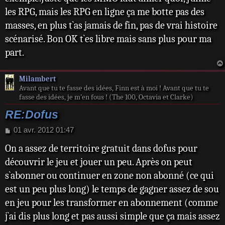
les RPG, mais les RPG en ligne ça me botte pas des
masses, en plus t`as jamais de fin, pas de vrai histoire
scénarisé. Bon OK t`es libre mais sans plus pour ma
part.
Milambert
Avant que tu te fasse des idées, Finn est à moi ! Avant que tu te
fasse des idées, je m’en fous ! (The 100, Octavia et Clarke)
RE:Dofus
M
01 avr. 2012 01:47
e
On a assez de territoire gratuit dans dofus pour
s
s
découvrir le jeu et jouer un peu. Après on peut
a
s`abonner ou continuer en zone non abonné (ce qui
g
e
est un peu plus long) le temps de gagner assez de sou
en jeu pour les transformer en abonnement (comme
j`ai dis plus long et pas aussi simple que ça mais assez