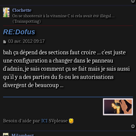
g
e
Clochette
On se shooterait à la vitamine C si cela avait été illégal…
(Trainspotting)
RE:Dofus
M
03 avr. 2012 09:17
e
bah ça dépend des sections faut croire ... c`est juste
s
s
une configuration a changer dans le panneau
a
d`admin, je sais comment ça se fait mais je sais aussi
g
e
qu`il y a des parties du fo ou les autorisations
divergent de beaucoup ...
Besoin d'aide par
ICI
SVplease
Milambert