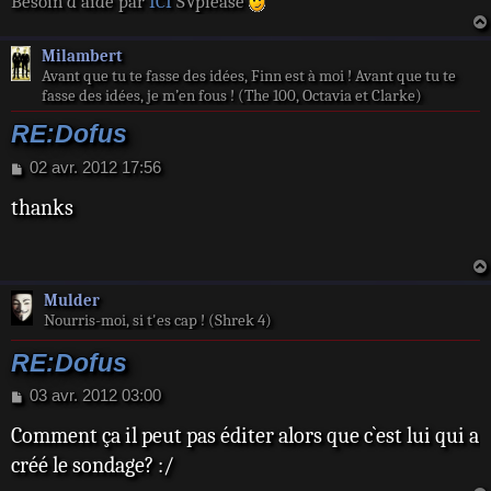
Besoin d'aide par
ICI
SVplease
Milambert
Avant que tu te fasse des idées, Finn est à moi ! Avant que tu te
fasse des idées, je m’en fous ! (The 100, Octavia et Clarke)
RE:Dofus
M
02 avr. 2012 17:56
e
thanks
s
s
a
g
e
Mulder
Nourris-moi, si t'es cap ! (Shrek 4)
RE:Dofus
M
03 avr. 2012 03:00
e
Comment ça il peut pas éditer alors que c`est lui qui a
s
s
créé le sondage? :/
a