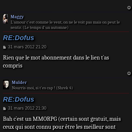
a
g
e
Maggy
L'amour c'est comme le vent, on ne le voit pas mais on peut le
sentir. (Le temps d'un automne)
RE:Dofus
M
31 mars 2012 21:20
e
Rien que le mot abonnement dans le lien t`as
s
s
compris
a
g
e
Mulder
Nourris-moi, si t'es cap ! (Shrek 4)
RE:Dofus
M
31 mars 2012 21:30
e
Bah c`est un MMORPG (certain sont gratuit, mais
s
s
ceux qui sont connu pour être les meilleur sont
a