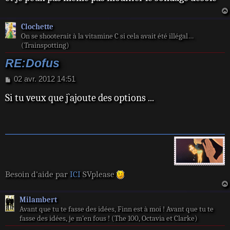
a
g
e
Clochette
On se shooterait à la vitamine C si cela avait été illégal…
(Trainspotting)
RE:Dofus
M
02 avr. 2012 14:51
e
Si tu veux que j`ajoute des options ...
s
s
a
g
e
Besoin d'aide par
ICI
SVplease
Milambert
Avant que tu te fasse des idées, Finn est à moi ! Avant que tu te
fasse des idées, je m’en fous ! (The 100, Octavia et Clarke)