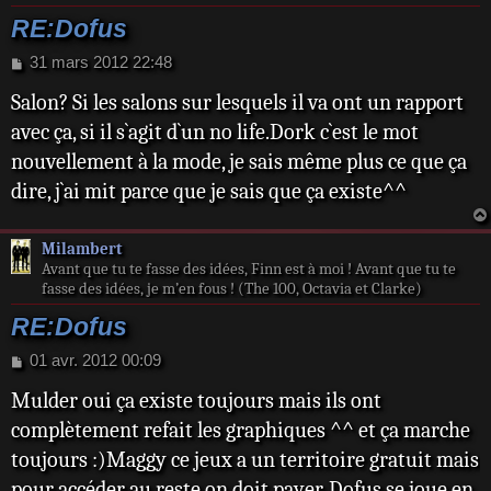
RE:Dofus
M
31 mars 2012 22:48
e
Salon? Si les salons sur lesquels il va ont un rapport
s
s
avec ça, si il s`agit d`un no life.Dork c`est le mot
a
nouvellement à la mode, je sais même plus ce que ça
g
e
dire, j`ai mit parce que je sais que ça existe^^
Milambert
Avant que tu te fasse des idées, Finn est à moi ! Avant que tu te
fasse des idées, je m’en fous ! (The 100, Octavia et Clarke)
RE:Dofus
M
01 avr. 2012 00:09
e
Mulder oui ça existe toujours mais ils ont
s
s
complètement refait les graphiques ^^ et ça marche
a
toujours :)Maggy ce jeux a un territoire gratuit mais
g
e
pour accéder au reste on doit payer. Dofus se joue en