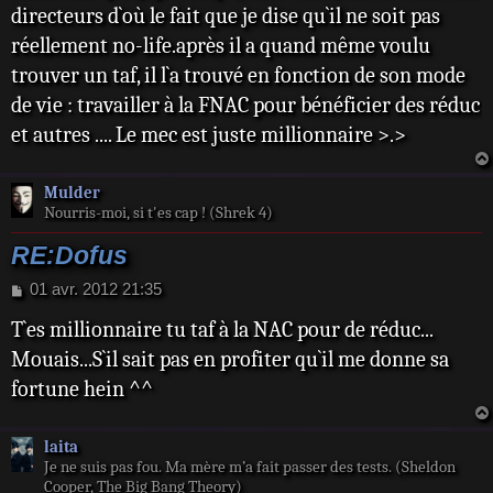
s
directeurs d`où le fait que je dise qu`il ne soit pas
a
réellement no-life.après il a quand même voulu
g
e
trouver un taf, il l`a trouvé en fonction de son mode
de vie : travailler à la FNAC pour bénéficier des réduc
et autres .... Le mec est juste millionnaire >.>
Mulder
Nourris-moi, si t'es cap ! (Shrek 4)
RE:Dofus
M
01 avr. 2012 21:35
e
T`es millionnaire tu taf à la NAC pour de réduc...
s
s
Mouais...S`il sait pas en profiter qu`il me donne sa
a
fortune hein ^^
g
e
laita
Je ne suis pas fou. Ma mère m’a fait passer des tests. (Sheldon
Cooper, The Big Bang Theory)