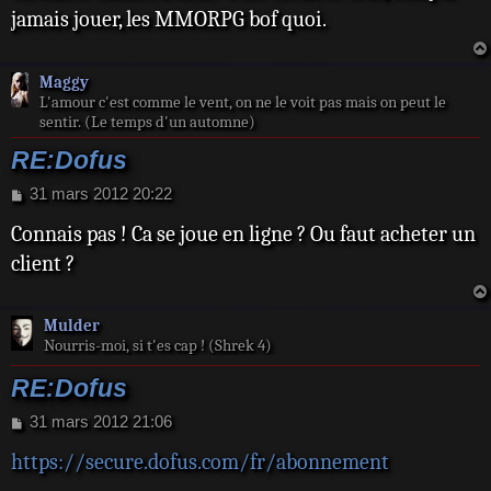
s
jamais jouer, les MMORPG bof quoi.
a
g
e
Maggy
L'amour c'est comme le vent, on ne le voit pas mais on peut le
sentir. (Le temps d'un automne)
RE:Dofus
M
31 mars 2012 20:22
e
Connais pas ! Ca se joue en ligne ? Ou faut acheter un
s
s
client ?
a
g
e
Mulder
Nourris-moi, si t'es cap ! (Shrek 4)
RE:Dofus
M
31 mars 2012 21:06
e
https://secure.dofus.com/fr/abonnement
s
s