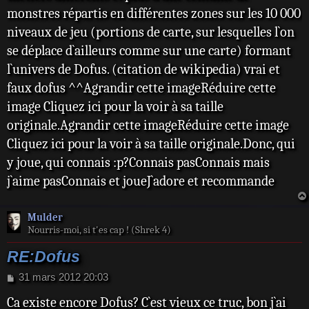
monstres répartis en différentes zones sur les 10 000
niveaux de jeu (portions de carte, sur lesquelles l`on
se déplace d`ailleurs comme sur une carte) formant
l`univers de Dofus. (citation de wikipedia) vrai et
faux dofus ^^Agrandir cette imageRéduire cette
image Cliquez ici pour la voir à sa taille
originale.Agrandir cette imageRéduire cette image
Cliquez ici pour la voir à sa taille originale.Donc, qui
y joue, qui connais :p?Connais pasConnais mais
j`aime pasConnais et joueJ`adore et recommande
Mulder
Nourris-moi, si t'es cap ! (Shrek 4)
RE:Dofus
M
31 mars 2012 20:03
e
Ca existe encore Dofus? C`est vieux ce truc, bon j`ai
s