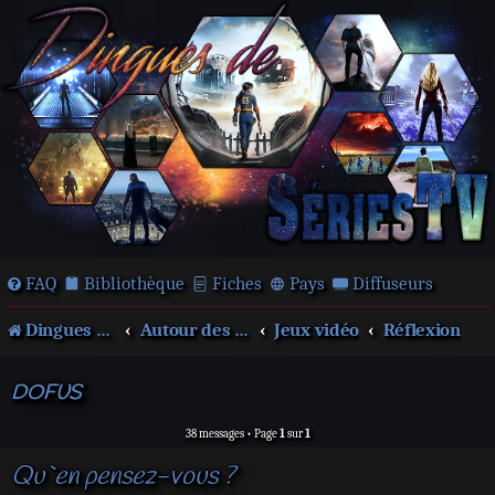
FAQ
Bibliothèque
Fiches
Pays
Diffuseurs
Dingues de séries télé !
Autour des films et séries
Jeux vidéo
Réflexion
DOFUS
38 messages • Page
1
sur
1
Qu`en pensez-vous ?