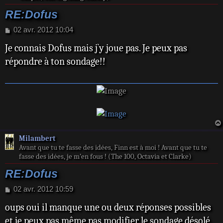
RE:Dofus
M
02 avr. 2012 10:04
e
Je connais Dofus mais j`y joue pas. Je peux pas
s
s
répondre à ton sondage!!
a
g
e
Milambert
Avant que tu te fasse des idées, Finn est à moi ! Avant que tu te
fasse des idées, je m’en fous ! (The 100, Octavia et Clarke)
RE:Dofus
M
02 avr. 2012 10:59
e
oups oui il manque une ou deux réponses possibles
s
s
et je peux pas même pas modifier le sondage désolé