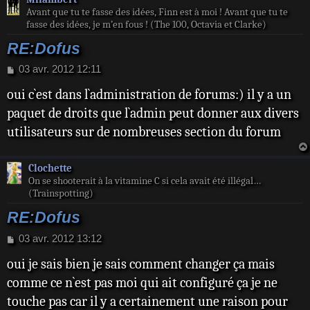
Avant que tu te fasse des idées, Finn est à moi ! Avant que tu te
fasse des idées, je m’en fous ! (The 100, Octavia et Clarke)
RE:Dofus
M
03 avr. 2012 12:11
e
oui c`est dans l`administration de forums:) il y a un
s
s
paquet de droits que l`admin peut donner aux divers
a
utilisateurs sur de nombreuses section du forum
g
e
Clochette
On se shooterait à la vitamine C si cela avait été illégal…
(Trainspotting)
RE:Dofus
M
03 avr. 2012 13:12
e
oui je sais bien je sais comment changer ça mais
s
s
comme ce n`est pas moi qui ait configuré ça je ne
a
touche pas car il y a certainement une raison pour
g