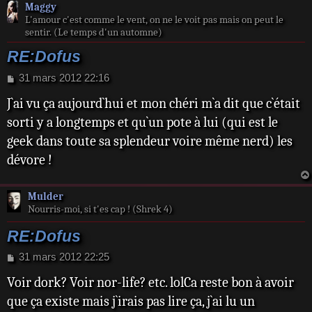
Maggy
L'amour c'est comme le vent, on ne le voit pas mais on peut le
sentir. (Le temps d'un automne)
RE:Dofus
M
31 mars 2012 22:16
e
J`ai vu ça aujourd`hui et mon chéri m`a dit que c`était
s
s
sorti y a longtemps et qu`un pote à lui (qui est le
a
geek dans toute sa splendeur voire même nerd) les
g
e
dévore !
Mulder
Nourris-moi, si t'es cap ! (Shrek 4)
RE:Dofus
M
31 mars 2012 22:25
e
Voir dork? Voir nor-life? etc. lolCa reste bon à avoir
s
s
que ça existe mais j`irais pas lire ça, j`ai lu un
a