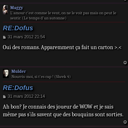
e
Maggy
L'amour c'est comme le vent, on ne le voit pas mais on peut le
sentir. (Le temps d'un automne)
RE:Dofus
M
31 mars 2012 21:54
e
Oui des romans. Apparemment ça fait un carton >.<
s
s
a
g
e
Mulder
Nourris-moi, si t'es cap ! (Shrek 4)
RE:Dofus
M
31 mars 2012 22:14
e
Ah bon? Je connais des joueur de WOW et je sais
s
s
même pas s`ils savent que des bouquins sont sorties.
a
g
e