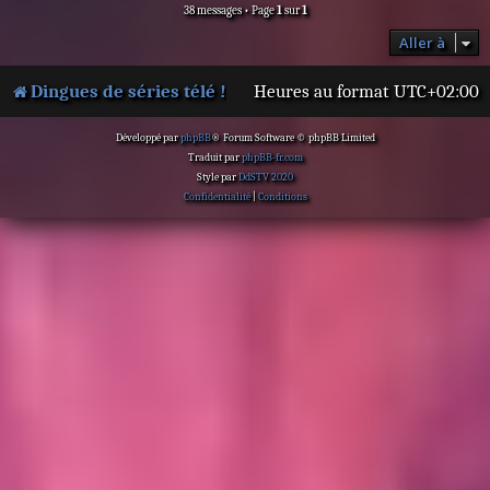
38 messages • Page
1
sur
1
Aller à
Dingues de séries télé !
Heures au format
UTC+02:00
Développé par
phpBB
® Forum Software © phpBB Limited
Traduit par
phpBB-fr.com
Style par
DdSTV 2020
Confidentialité
|
Conditions