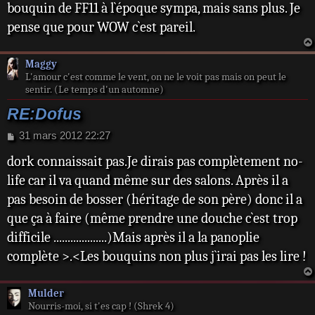
bouquin de FF11 à l`époque sympa, mais sans plus. Je
g
e
pense que pour WOW c`est pareil.
Maggy
L'amour c'est comme le vent, on ne le voit pas mais on peut le
sentir. (Le temps d'un automne)
RE:Dofus
M
31 mars 2012 22:27
e
dork connaissait pas.Je dirais pas complètement no-
s
s
life car il va quand même sur des salons. Après il a
a
pas besoin de bosser (héritage de son père) donc il a
g
e
que ça à faire (même prendre une douche c`est trop
difficile ...................)Mais après il a la panoplie
complète >.<Les bouquins non plus j`irai pas les lire !
Mulder
Nourris-moi, si t'es cap ! (Shrek 4)