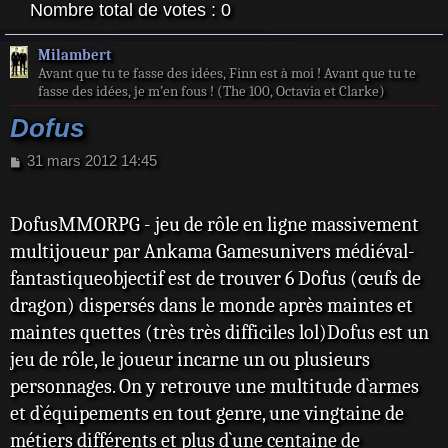
Nombre total de votes :
0
Milambert
Avant que tu te fasse des idées, Finn est à moi ! Avant que tu te
fasse des idées, je m’en fous ! (The 100, Octavia et Clarke)
Dofus
M
31 mars 2012 14:45
e
s
s
DofusMMORPG - jeu de rôle en ligne massivement
a
multijoueur par Ankama Gamesunivers médiéval-
g
e
fantastiqueobjectif est de trouver 6 Dofus (œufs de
dragon) dispersés dans le monde après maintes et
maintes quettes (très très difficiles lol)Dofus est un
jeu de rôle, le joueur incarne un ou plusieurs
personnages. On y retrouve une multitude d`armes
et d`équipements en tout genre, une vingtaine de
métiers différents et plus d`une centaine de