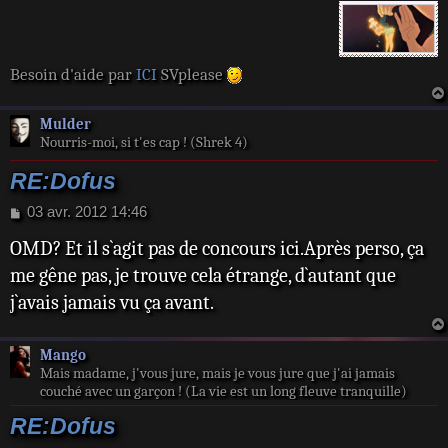
Besoin d'aide par
ICI
SVplease
Mulder
Nourris-moi, si t'es cap ! (Shrek 4)
RE:Dofus
M
03 avr. 2012 14:46
e
OMD? Et il s`agit pas de concours ici.Après perso, ça
s
s
me gêne pas, je trouve cela étrange, d`autant que
a
j`avais jamais vu ça avant.
g
e
Mango
Mais madame, j'vous jure, mais je vous jure que j'ai jamais
couché avec un garçon ! (La vie est un long fleuve tranquille)
RE:Dofus