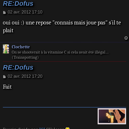
RE:Dofus
M
02 avr. 2012 17:10
e
oui oui :) une repose "connais mais joue pas" s`il te
s
s
plait
a
g
e
Clochette
On se shooterait à la vitamine C si cela avait été illégal…
(Trainspotting)
RE:Dofus
M
02 avr. 2012 17:20
e
Fait
s
s
a
g
e