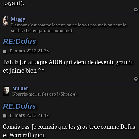
payant).
g
e
Maggy
L'amour c'est comme le vent, on ne le voit pas mais on peut le
sentir. (Le temps d'un automne)
RE:Dofus
M
31 mars 2012 21:36
e
Bah là j`ai attaqué AION qui vient de devenir gratuit
s
s
et j`aime bien ^^
a
g
e
Mulder
Nourris-moi, si t'es cap ! (Shrek 4)
RE:Dofus
M
31 mars 2012 21:42
e
Conais pas. Je connais que les gros truc comme Dofus
s
s
et Warcraft quoi.
a