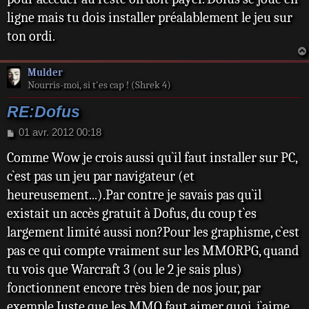
ligne mais tu dois installer préalablement le jeu sur
ton ordi.
Mulder
Nourris-moi, si t'es cap ! (Shrek 4)
RE:Dofus
M
01 avr. 2012 00:18
e
Comme Wow je crois aussi qu`il faut installer sur PC,
s
s
c`est pas un jeu par navigateur (et
a
heureusement...).Par contre je savais pas qu`il
g
e
existait un accès gratuit à Dofus, du coup t`es
largement limité aussi non?Pour les graphisme, c`est
pas ce qui compte vraiment sur les MMORPG, quand
tu vois que Warcraft 3 (ou le 2 je sais plus)
fonctionnent encore très bien de nos jour, par
exemple.Juste que les MMO faut aimer quoi, j`aime