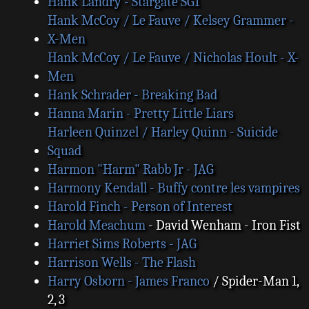
Hank Landry - Stargate SG1
Hank McCoy / Le Fauve / Kelsey Grammer -
X-Men
Hank McCoy / Le Fauve / Nicholas Hoult - X-
Men
Hank Schrader - Breaking Bad
Hanna Marin - Pretty Little Liars
Harleen Quinzel / Harley Quinn - Suicide
Squad
Harmon "Harm" Rabb Jr - JAG
Harmony Kendall - Buffy contre les vampires
Harold Finch - Person of Interest
Harold Meachum
- David Wenham - Iron Fist
Harriet Sims Roberts - JAG
Harrison Wells - The Flash
Harry Osborn - James Franco
/ Spider-Man 1,
2, 3