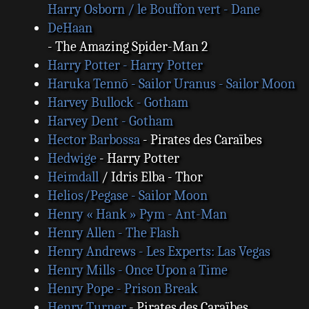
Harry Osborn / le Bouffon vert - Dane
DeHaan
- The Amazing Spider-Man 2
Harry Potter - Harry Potter
Haruka Tennō - Sailor Uranus - Sailor Moon
Harvey Bullock - Gotham
Harvey Dent - Gotham
Hector Barbossa
- Pirates des Caraïbes
Hedwige
- Harry Potter
Heimdall
/ Idris Elba - Thor
Helios/Pegase - Sailor Moon
Henry « Hank » Pym - Ant-Man
Henry Allen - The Flash
Henry Andrews - Les Experts: Las Vegas
Henry Mills - Once Upon a Time
Henry Pope - Prison Break
Henry Turner
- Pirates des Caraïbes