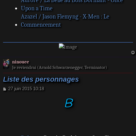
Aurore / La Belle au Bois Dormant - Once
Upon a Time
Azazel / Jason Flemyng - X-Men : Le
Commencement
ninouee
Je reviendrai (Arnold Schwarzenegger, Terminator)
Liste des personnages
M
27 juin 2015 10:18
e
B
s
s
a
g
e