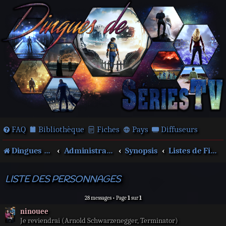
FAQ
Bibliothèque
Fiches
Pays
Diffuseurs
Dingues de séries télé !
Administration
Synopsis
Listes de Films, séries...
LISTE DES PERSONNAGES
28 messages • Page
1
sur
1
ninouee
Je reviendrai (Arnold Schwarzenegger, Terminator)