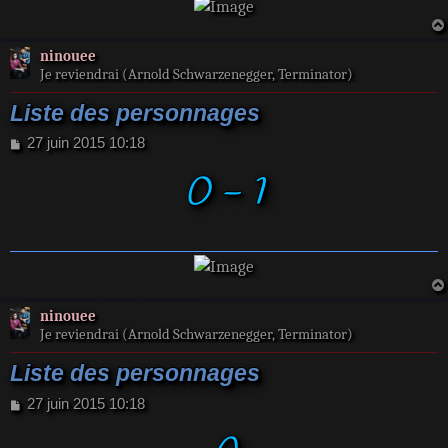
ninouee
Je reviendrai (Arnold Schwarzenegger, Terminator)
Liste des personnages
M
27 juin 2015 10:18
e
0 - 1
s
s
a
g
e
ninouee
Je reviendrai (Arnold Schwarzenegger, Terminator)
Liste des personnages
M
27 juin 2015 10:18
e
s