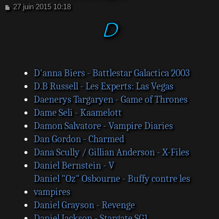
M
27 juin 2015 10:18
e
D
s
s
a
g
e
D'anna Biers - Battlestar Galactica 2003
D.B Russell - Les Experts: Las Vegas
Daenerys Targaryen - Game of Thrones
Dame Seli - Kaamelott
Damon Salvatore - Vampire Diaries
Dan Gordon - Charmed
Dana Scully / Gillian Anderson - X-Files
Daniel Bernstein - V
Daniel "Oz" Osbourne - Buffy contre les
vampires
Daniel Grayson - Revenge
Daniel Jackson - Stargate SG1