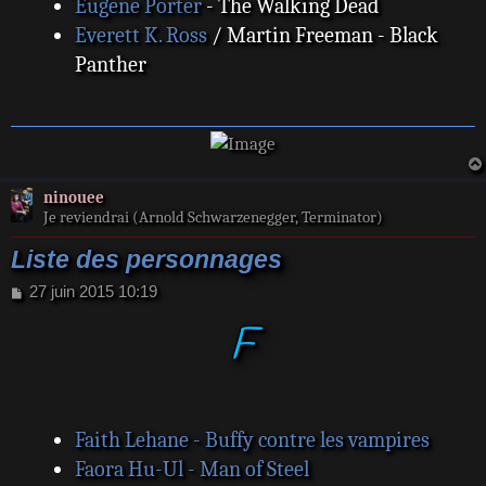
Eugene Porter
- The Walking Dead
Everett K. Ross
/ Martin Freeman - Black
Panther
ninouee
Je reviendrai (Arnold Schwarzenegger, Terminator)
Liste des personnages
M
27 juin 2015 10:19
e
F
s
s
a
g
e
Faith Lehane - Buffy contre les vampires
Faora Hu-Ul - Man of Steel