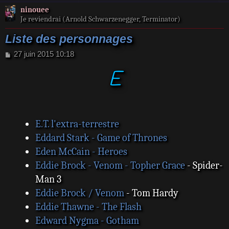
ninouee
Je reviendrai (Arnold Schwarzenegger, Terminator)
Liste des personnages
M
27 juin 2015 10:18
e
E
s
s
a
g
e
E.T. l'extra-terrestre
Eddard Stark - Game of Thrones
Eden McCain - Heroes
Eddie Brock - Venom - Topher Grace
- Spider-
Man 3
Eddie Brock / Venom
- Tom Hardy
Eddie Thawne - The Flash
Edward Nygma - Gotham