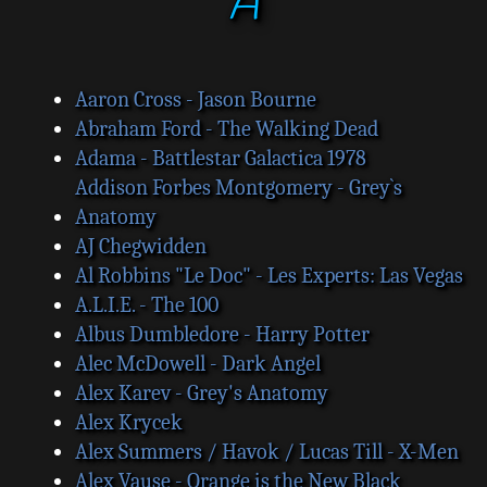
A
s
a
g
e
Aaron Cross - Jason Bourne
Abraham Ford - The Walking Dead
Adama - Battlestar Galactica 1978
Addison Forbes Montgomery - Grey`s
Anatomy
AJ Chegwidden
Al Robbins "Le Doc" - Les Experts: Las Vegas
A.L.I.E. - The 100
Albus Dumbledore - Harry Potter
Alec McDowell - Dark Angel
Alex Karev - Grey's Anatomy
Alex Krycek
Alex Summers / Havok / Lucas Till - X-Men
Alex Vause - Orange is the New Black