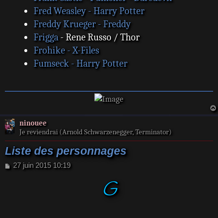
Fred Weasley - Harry Potter
Freddy Krueger - Freddy
Frigga
- Rene Russo / Thor
Frohike - X-Files
Fumseck - Harry Potter
ninouee
Je reviendrai (Arnold Schwarzenegger, Terminator)
Liste des personnages
M
27 juin 2015 10:19
e
G
s
s
a
g
e