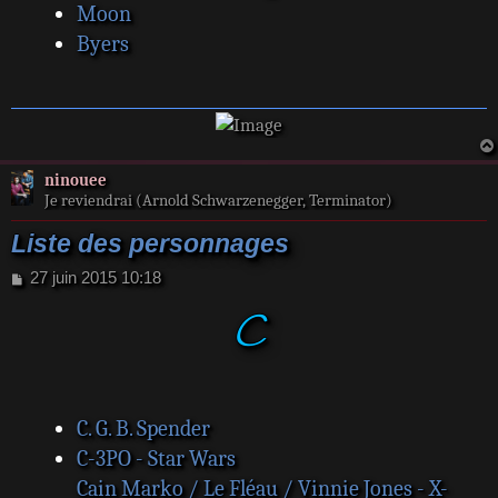
Moon
Byers
ninouee
Je reviendrai (Arnold Schwarzenegger, Terminator)
Liste des personnages
M
27 juin 2015 10:18
e
C
s
s
a
g
e
C. G. B. Spender
C-3PO - Star Wars
Cain Marko / Le Fléau / Vinnie Jones - X-