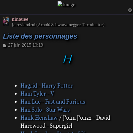
ninouee
Je reviendrai (Arnold Schwarzenegger, Terminator)
Liste des personnages
M
27 juin 2015 10:19
e
H
s
s
a
g
e
Hagrid - Harry Potter
Ham Tyler - V
Han Lue - Fast and Furious
Han Solo - Star Wars
Hank Henshaw
/ J'onn J'onzz - David
Harewood - Supergirl