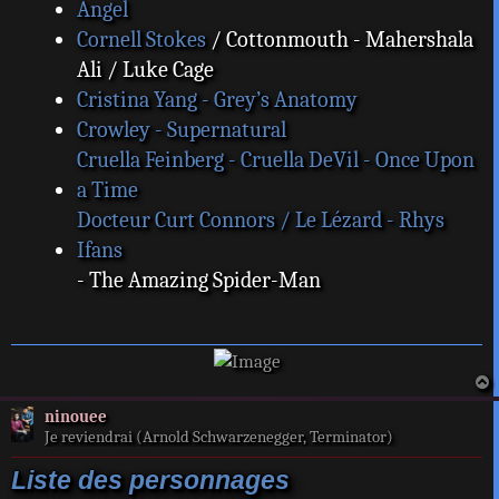
Angel
Cornell Stokes
/ Cottonmouth - Mahershala
Ali / Luke Cage
Cristina Yang - Grey’s Anatomy
Crowley - Supernatural
Cruella Feinberg - Cruella DeVil - Once Upon
a Time
Docteur Curt Connors / Le Lézard - Rhys
Ifans
- The Amazing Spider-Man
a
ninouee
t
Je reviendrai (Arnold Schwarzenegger, Terminator)
Liste des personnages