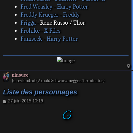
Fred Weasley - Harry Potter
Freddy Krueger - Freddy
Frigga
- Rene Russo / Thor
Frohike - X-Files
Fumseck - Harry Potter
a
ninouee
t
Je reviendrai (Arnold Schwarzenegger, Terminator)
Liste des personnages
M
27 juin 2015 10:19
e
G
s
s
a
g
e