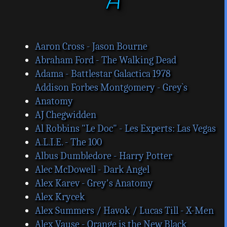
A
s
a
g
e
Aaron Cross - Jason Bourne
Abraham Ford - The Walking Dead
Adama - Battlestar Galactica 1978
Addison Forbes Montgomery - Grey`s
Anatomy
AJ Chegwidden
Al Robbins "Le Doc" - Les Experts: Las Vegas
A.L.I.E. - The 100
Albus Dumbledore - Harry Potter
Alec McDowell - Dark Angel
Alex Karev - Grey's Anatomy
Alex Krycek
Alex Summers / Havok / Lucas Till - X-Men
Alex Vause - Orange is the New Black