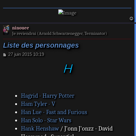
a
ninouee
t
Je reviendrai (Arnold Schwarzenegger, Terminator)
Liste des personnages
M
27 juin 2015 10:19
e
H
s
s
a
g
e
Hagrid - Harry Potter
Ham Tyler - V
Han Lue - Fast and Furious
Han Solo - Star Wars
Hank Henshaw
/ J'onn J'onzz - David