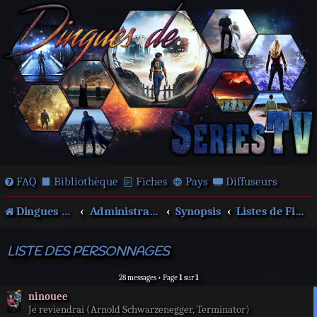
FAQ
Bibliothèque
Fiches
Pays
Diffuseurs
Dingues de séries télé !
Administration
Synopsis
Listes de Films, séries...
LISTE DES PERSONNAGES
28 messages • Page
1
sur
1
ninouee
Je reviendrai (Arnold Schwarzenegger, Terminator)