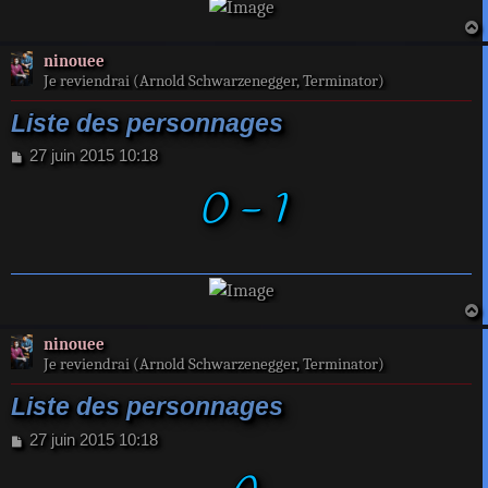
a
ninouee
t
Je reviendrai (Arnold Schwarzenegger, Terminator)
Liste des personnages
M
27 juin 2015 10:18
e
0 - 1
s
s
a
g
e
a
ninouee
t
Je reviendrai (Arnold Schwarzenegger, Terminator)
Liste des personnages
M
27 juin 2015 10:18
e
s