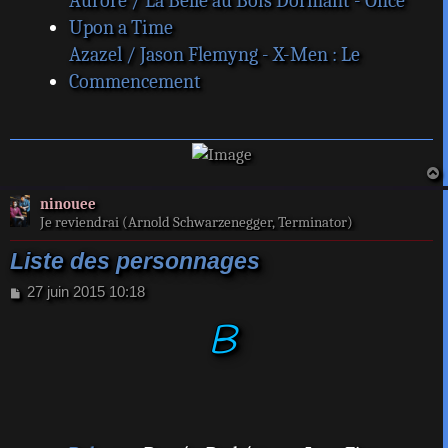
Aurore / La Belle au Bois Dormant - Once
Upon a Time
Azazel / Jason Flemyng - X-Men : Le
Commencement
a
ninouee
t
Je reviendrai (Arnold Schwarzenegger, Terminator)
Liste des personnages
M
27 juin 2015 10:18
e
B
s
s
a
g
e