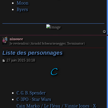
Moon
Byers
a
ninouee
t
Je reviendrai (Arnold Schwarzenegger, Terminator)
Liste des personnages
M
27 juin 2015 10:18
e
C
s
s
a
g
e
C. G. B. Spender
C-3PO - Star Wars
Cain Marko / Le Fléau / Vinnie Jones - X-