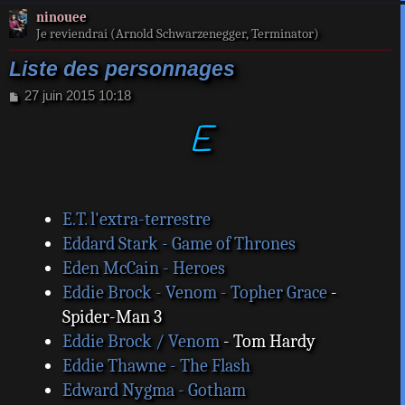
a
ninouee
t
Je reviendrai (Arnold Schwarzenegger, Terminator)
Liste des personnages
M
27 juin 2015 10:18
e
E
s
s
a
g
e
E.T. l'extra-terrestre
Eddard Stark - Game of Thrones
Eden McCain - Heroes
Eddie Brock - Venom - Topher Grace
-
Spider-Man 3
Eddie Brock / Venom
- Tom Hardy
Eddie Thawne - The Flash
Edward Nygma - Gotham