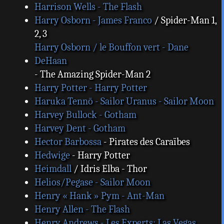
Harrison Wells - The Flash
Harry Osborn - James Franco
/ Spider-Man 1,
2, 3
Harry Osborn / le Bouffon vert - Dane
DeHaan
- The Amazing Spider-Man 2
Harry Potter - Harry Potter
Haruka Tennō - Sailor Uranus - Sailor Moon
Harvey Bullock - Gotham
Harvey Dent - Gotham
Hector Barbossa
- Pirates des Caraïbes
Hedwige
- Harry Potter
Heimdall
/ Idris Elba - Thor
Helios/Pegase - Sailor Moon
Henry « Hank » Pym - Ant-Man
Henry Allen - The Flash
Henry Andrews - Les Experts: Las Vegas