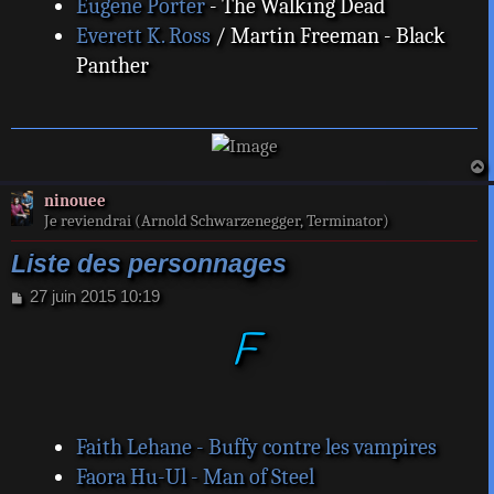
Eugene Porter
- The Walking Dead
Everett K. Ross
/ Martin Freeman - Black
Panther
a
ninouee
t
Je reviendrai (Arnold Schwarzenegger, Terminator)
Liste des personnages
M
27 juin 2015 10:19
e
F
s
s
a
g
e
Faith Lehane - Buffy contre les vampires
Faora Hu-Ul - Man of Steel