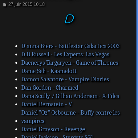
M
27 juin 2015 10:18
e
D
s
s
a
g
e
D'anna Biers - Battlestar Galactica 2003
D.B Russell - Les Experts: Las Vegas
Daenerys Targaryen - Game of Thrones
Dame Seli - Kaamelott
Damon Salvatore - Vampire Diaries
Dan Gordon - Charmed
Dana Scully / Gillian Anderson - X-Files
Daniel Bernstein - V
Daniel "Oz" Osbourne - Buffy contre les
vampires
Daniel Grayson - Revenge
Daniel Jackson - Stargate SG1