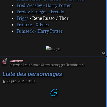
Fred Weasley - Harry Potter
Freddy Krueger - Freddy
Frigga
- Rene Russo / Thor
Frohike - X-Files
Fumseck - Harry Potter
a
ninouee
t
Je reviendrai (Arnold Schwarzenegger, Terminator)
Liste des personnages
M
27 juin 2015 10:19
e
G
s
s
a
g
e