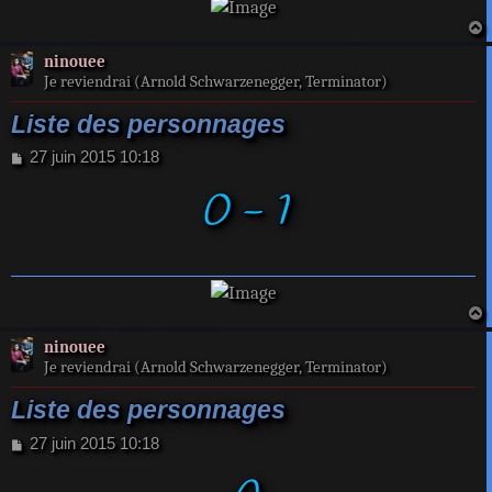
a
ninouee
t
Je reviendrai (Arnold Schwarzenegger, Terminator)
Liste des personnages
M
27 juin 2015 10:18
e
0 - 1
s
s
a
g
e
a
ninouee
t
Je reviendrai (Arnold Schwarzenegger, Terminator)
Liste des personnages
M
27 juin 2015 10:18
e
s