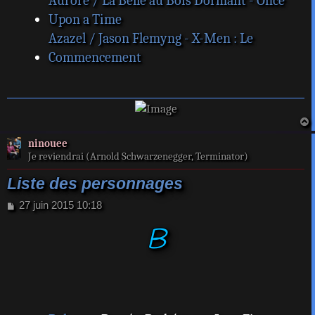
Aurore / La Belle au Bois Dormant - Once
Upon a Time
Azazel / Jason Flemyng - X-Men : Le
Commencement
a
ninouee
t
Je reviendrai (Arnold Schwarzenegger, Terminator)
Liste des personnages
M
27 juin 2015 10:18
e
B
s
s
a
g
e