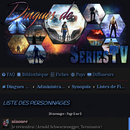
FAQ
Bibliothèque
Fiches
Pays
Diffuseurs
Dingues de séries télé !
Administration
Synopsis
Listes de Films, séries...
LISTE DES PERSONNAGES
28 messages • Page
1
sur
1
ninouee
Je reviendrai (Arnold Schwarzenegger, Terminator)