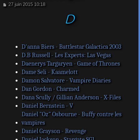
M
27 juin 2015 10:18
e
D
s
s
a
g
e
D'anna Biers - Battlestar Galactica 2003
D.B Russell - Les Experts: Las Vegas
Daenerys Targaryen - Game of Thrones
Dame Seli - Kaamelott
Damon Salvatore - Vampire Diaries
Dan Gordon - Charmed
Dana Scully / Gillian Anderson - X-Files
Daniel Bernstein - V
Daniel "Oz" Osbourne - Buffy contre les
vampires
Daniel Grayson - Revenge
Daniel Jackson - Stargate SG1