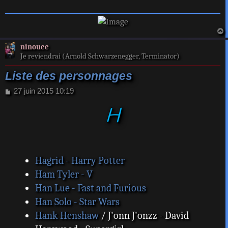
a
ninouee
t
Je reviendrai (Arnold Schwarzenegger, Terminator)
Liste des personnages
M
27 juin 2015 10:19
e
H
s
s
a
g
e
Hagrid - Harry Potter
Ham Tyler - V
Han Lue - Fast and Furious
Han Solo - Star Wars
Hank Henshaw
/ J'onn J'onzz - David