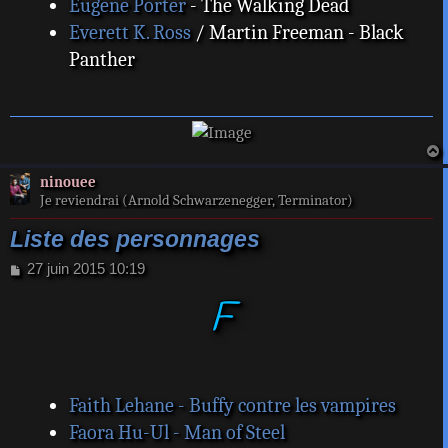
Eugene Porter
- The Walking Dead
Everett K. Ross
/ Martin Freeman - Black
Panther
a
ninouee
t
Je reviendrai (Arnold Schwarzenegger, Terminator)
Liste des personnages
M
27 juin 2015 10:19
e
F
s
s
a
g
e
Faith Lehane - Buffy contre les vampires
Faora Hu-Ul - Man of Steel