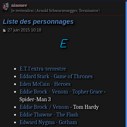
a
ninouee
t
Je reviendrai (Arnold Schwarzenegger, Terminator)
Liste des personnages
M
27 juin 2015 10:18
e
E
s
s
a
g
e
E.T. l'extra-terrestre
Eddard Stark - Game of Thrones
Eden McCain - Heroes
Eddie Brock - Venom - Topher Grace
-
Spider-Man 3
Eddie Brock / Venom
- Tom Hardy
Eddie Thawne - The Flash
Edward Nygma - Gotham