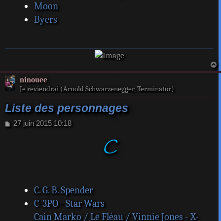
Moon
Byers
a
ninouee
t
Je reviendrai (Arnold Schwarzenegger, Terminator)
Liste des personnages
M
27 juin 2015 10:18
e
C
s
s
a
g
e
C. G. B. Spender
C-3PO - Star Wars
Cain Marko / Le Fléau / Vinnie Jones - X-