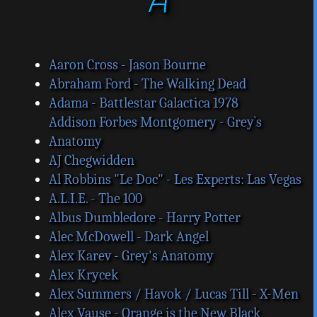
A
s
a
g
e
Aaron Cross - Jason Bourne
Abraham Ford - The Walking Dead
Adama - Battlestar Galactica 1978
Addison Forbes Montgomery - Grey`s
Anatomy
AJ Chegwidden
Al Robbins "Le Doc" - Les Experts: Las Vegas
A.L.I.E. - The 100
Albus Dumbledore - Harry Potter
Alec McDowell - Dark Angel
Alex Karev - Grey's Anatomy
Alex Krycek
Alex Summers / Havok / Lucas Till - X-Men
Alex Vause - Orange is the New Black