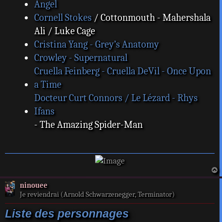
Angel
Cornell Stokes
/ Cottonmouth - Mahershala
Ali / Luke Cage
Cristina Yang - Grey’s Anatomy
Crowley - Supernatural
Cruella Feinberg - Cruella DeVil - Once Upon
a Time
Docteur Curt Connors / Le Lézard - Rhys
Ifans
- The Amazing Spider-Man
a
ninouee
t
Je reviendrai (Arnold Schwarzenegger, Terminator)
Liste des personnages