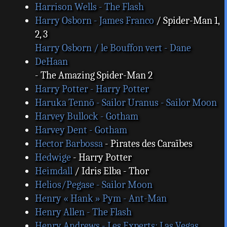
Harrison Wells - The Flash
Harry Osborn - James Franco
/ Spider-Man 1,
2, 3
Harry Osborn / le Bouffon vert - Dane
DeHaan
- The Amazing Spider-Man 2
Harry Potter - Harry Potter
Haruka Tennō - Sailor Uranus - Sailor Moon
Harvey Bullock - Gotham
Harvey Dent - Gotham
Hector Barbossa
- Pirates des Caraïbes
Hedwige
- Harry Potter
Heimdall
/ Idris Elba - Thor
Helios/Pegase - Sailor Moon
Henry « Hank » Pym - Ant-Man
Henry Allen - The Flash
Henry Andrews - Les Experts: Las Vegas